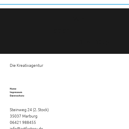
Wir
lieben
Kreativität
Die Kreativagentur
Home
Impressum
Datenschutz
Steinweg 24 (2. Stock)
35037 Marburg
06421 988455
info@artfactory.de